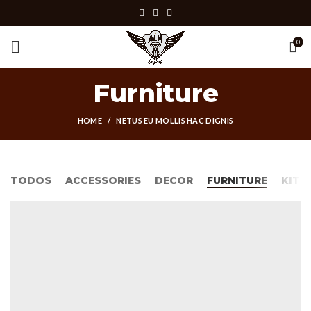
0
Furniture
HOME
NETUS EU MOLLIS HAC DIGNIS
TODOS
ACCESSORIES
DECOR
FURNITURE
KITC