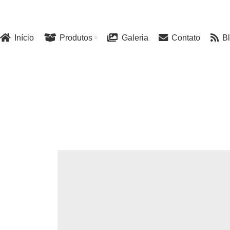
FABRICANTE NACIONAL DE MOTORES E COMPONENTES PARA AEROMODE
Início
Produtos
Galeria
Contato
B
A