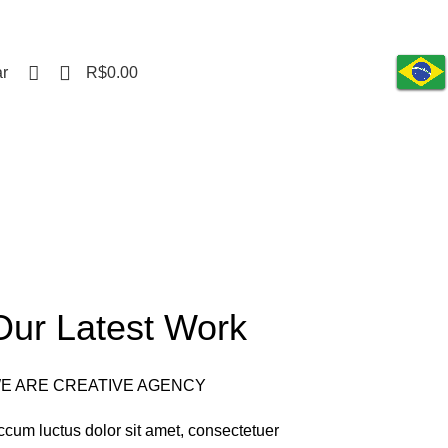
Contato
Acompanhar Pedido
Recuperar Senha
Dúvidas
APRESENTAÇÃO
0
ar
R$
0.00
PRODUTOS ALM
ar
Our Latest Work
E ARE CREATIVE AGENCY
ccum luctus dolor sit amet, consectetuer