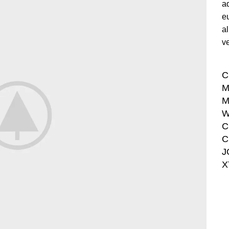
a
e
a
ve
C
M
M
W
C
C
J
X