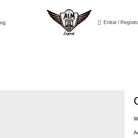
LOS
Forum
Entrar / Registr
log
 lacus bibendum pulvin
HOME
A LACUS BIBENDUM PULVINAR
A LACUS BIBENDUM PULVINAR
W
A