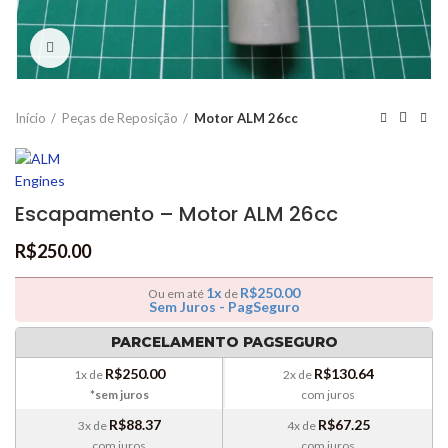
Clique para ampliar
Início
Peças de Reposição
Motor ALM 26cc
Escapamento – Motor ALM 26cc
R$
250.00
1x
R$
250.00
Ou em até
de
Sem Juros - PagSeguro
PARCELAMENTO PAGSEGURO
R$
250.00
R$
130.64
1x de
2x de
*sem juros
com juros
R$
88.37
R$
67.25
3x de
4x de
com juros
com juros