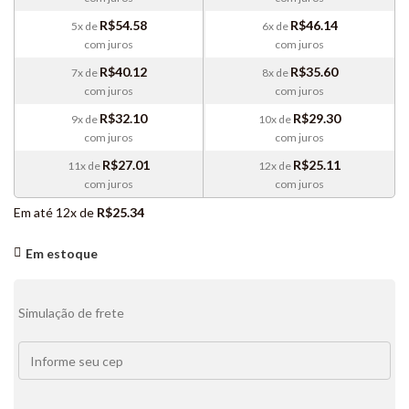
R$
54.58
R$
46.14
5x de
6x de
com juros
com juros
R$
40.12
R$
35.60
7x de
8x de
com juros
com juros
R$
32.10
R$
29.30
9x de
10x de
com juros
com juros
R$
27.01
R$
25.11
11x de
12x de
com juros
com juros
Em até 12x de
R$
25.34
Em estoque
Simulação de frete