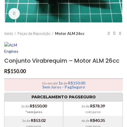
Clique para ampliar
Início
Peças de Reposição
Motor ALM 26cc
Conjunto Virabrequim – Motor ALM 26cc
R$
150.00
1x
R$
150.00
Ou em até
de
Sem Juros - PagSeguro
PARCELAMENTO PAGSEGURO
R$
150.00
R$
78.39
1x de
2x de
*sem juros
com juros
R$
53.02
R$
40.35
3x de
4x de
com juros
com juros