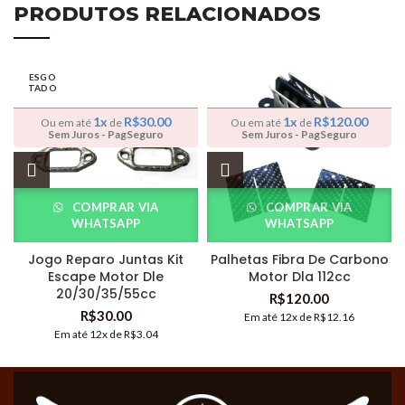
PRODUTOS RELACIONADOS
ESGO
TADO
1x
R$
30.00
1x
R$
120.00
Ou em até
de
Ou em até
de
Sem Juros - PagSeguro
Sem Juros - PagSeguro
COMPRAR VIA
COMPRAR VIA
WHATSAPP
WHATSAPP
Jogo Reparo Juntas Kit
Palhetas Fibra De Carbono
Escape Motor Dle
Motor Dla 112cc
20/30/35/55cc
R$
120.00
R$
30.00
Em até 12x de
R$
12.16
Em até 12x de
R$
3.04