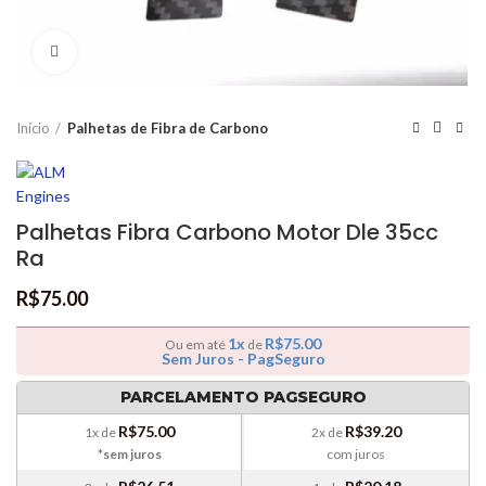
Clique para ampliar
Início
Palhetas de Fibra de Carbono
Palhetas Fibra Carbono Motor Dle 35cc
Ra
R$
75.00
1x
R$
75.00
Ou em até
de
Sem Juros - PagSeguro
PARCELAMENTO PAGSEGURO
R$
75.00
R$
39.20
1x de
2x de
*sem juros
com juros