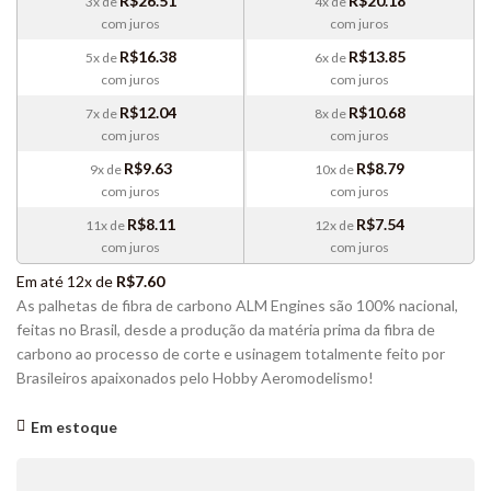
R$
26.51
R$
20.18
3x de
4x de
com juros
com juros
R$
16.38
R$
13.85
5x de
6x de
com juros
com juros
R$
12.04
R$
10.68
7x de
8x de
com juros
com juros
R$
9.63
R$
8.79
9x de
10x de
com juros
com juros
R$
8.11
R$
7.54
11x de
12x de
com juros
com juros
Em até 12x de
R$
7.60
As palhetas de fibra de carbono ALM Engines são 100% nacional,
feitas no Brasil, desde a produção da matéria prima da fibra de
carbono ao processo de corte e usinagem totalmente feito por
Brasileiros apaixonados pelo Hobby Aeromodelismo!
Em estoque