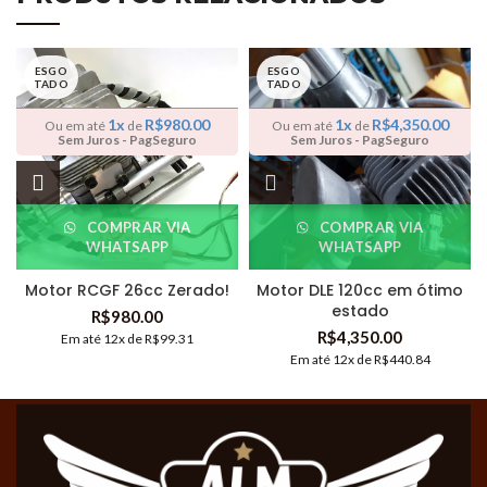
ESGO
ESGO
TADO
TADO
1x
R$
980.00
1x
R$
4,350.00
Ou em até
de
Ou em até
de
Sem Juros - PagSeguro
Sem Juros - PagSeguro
COMPRAR VIA
COMPRAR VIA
WHATSAPP
WHATSAPP
Motor RCGF 26cc Zerado!
Motor DLE 120cc em ótimo
estado
R$
980.00
R$
4,350.00
Em até 12x de
R$
99.31
Em até 12x de
R$
440.84