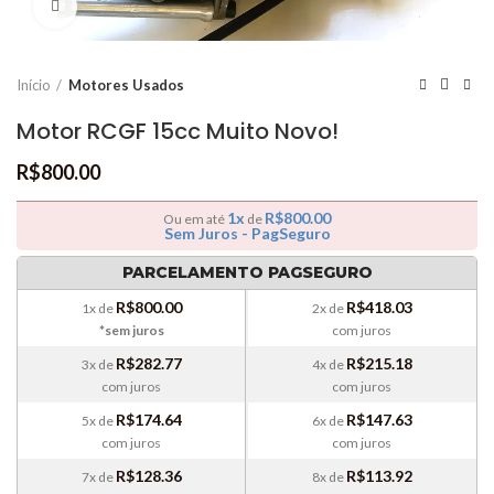
Clique para ampliar
Início
Motores Usados
Motor RCGF 15cc Muito Novo!
R$
800.00
1x
R$
800.00
Ou em até
de
Sem Juros - PagSeguro
PARCELAMENTO PAGSEGURO
R$
800.00
R$
418.03
1x de
2x de
*sem juros
com juros
R$
282.77
R$
215.18
3x de
4x de
com juros
com juros
R$
174.64
R$
147.63
5x de
6x de
com juros
com juros
R$
128.36
R$
113.92
7x de
8x de