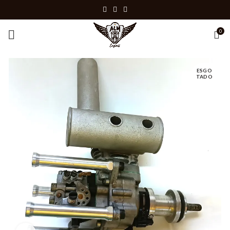
0
ESGO
TADO