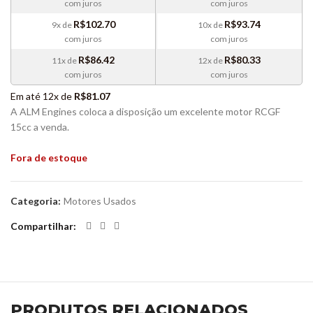
com juros
com juros
R$
102.70
R$
93.74
9x de
10x de
com juros
com juros
R$
86.42
R$
80.33
11x de
12x de
com juros
com juros
Em até 12x de
R$
81.07
A ALM Engines coloca a disposição um excelente motor RCGF
15cc a venda.
Fora de estoque
Categoria:
Motores Usados
Compartilhar
PRODUTOS RELACIONADOS