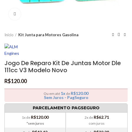
Clique para ampliar
Início
Kit Junta para Motores Gasolina
Jogo De Reparo Kit De Juntas Motor Dle
111cc V3 Modelo Novo
R$
120.00
1x
R$
120.00
Ou em até
de
Sem Juros - PagSeguro
PARCELAMENTO PAGSEGURO
R$
120.00
R$
62.71
1x de
2x de
*sem juros
com juros