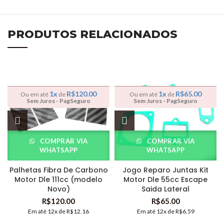
PRODUTOS RELACIONADOS
1x
R$
120.00
1x
R$
65.00
Ou em até
de
Ou em até
de
Sem Juros - PagSeguro
Sem Juros - PagSeguro
COMPRAR VIA
COMPRAR VIA
WHATSAPP
WHATSAPP
Palhetas Fibra De Carbono
Jogo Reparo Juntas Kit
Motor Dle 111cc (modelo
Motor Dle 55cc Escape
Novo)
Saida Lateral
R$
120.00
R$
65.00
Em até 12x de
R$
12.16
Em até 12x de
R$
6.59