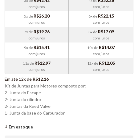
R$
42.42
R$
32.28
3x de
4x de
com juros
com juros
R$
26.20
R$
22.15
5x de
6x de
com juros
com juros
R$
19.26
R$
17.09
7x de
8x de
com juros
com juros
R$
15.41
R$
14.07
9x de
10x de
com juros
com juros
R$
12.97
R$
12.05
11x de
12x de
com juros
com juros
Em até 12x de
R$
12.16
Kit de Juntas para Motores composto por:
2- Junta do Escape
2- Junta do cilindro
2- Juntas da Reed Valve
1- Junta da base do Carburador
Em estoque