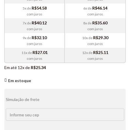
R$
54.58
R$
46.14
5x de
6x de
com juros
com juros
R$
40.12
R$
35.60
7x de
8x de
com juros
com juros
R$
32.10
R$
29.30
9x de
10x de
com juros
com juros
R$
27.01
R$
25.11
11x de
12x de
com juros
com juros
Em até 12x de
R$
25.34
Em estoque
Simulação de frete