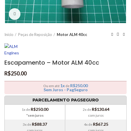
Clique para ampliar
Início
Peças de Reposição
Motor ALM 40cc
Escapamento – Motor ALM 40cc
R$
250.00
1x
R$
250.00
Ou em até
de
Sem Juros - PagSeguro
PARCELAMENTO PAGSEGURO
R$
250.00
R$
130.64
1x de
2x de
*sem juros
com juros
R$
88.37
R$
67.25
3x de
4x de
com juros
com juros